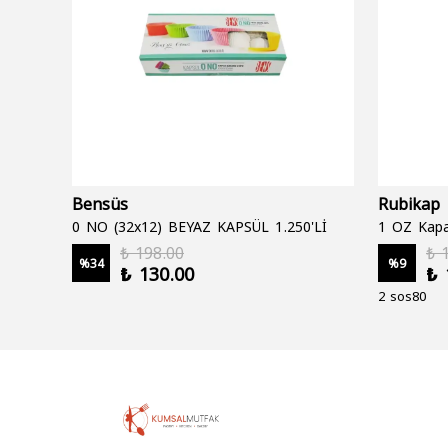
Bensüs
Rubikap
0 NO (32x12) BEYAZ KAPSÜL 1.250'Lİ
1 OZ Kapa
₺ 198.00
₺ 
%
34
%
9
₺ 130.00
₺ 
2 sos80