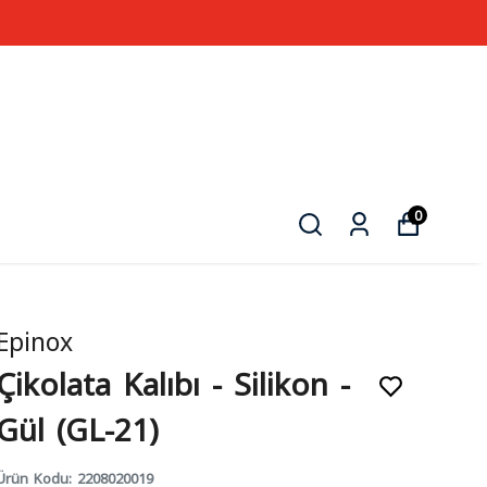
0
Epinox
Çikolata Kalıbı - Silikon -
Gül (GL-21)
Ürün Kodu
:
2208020019