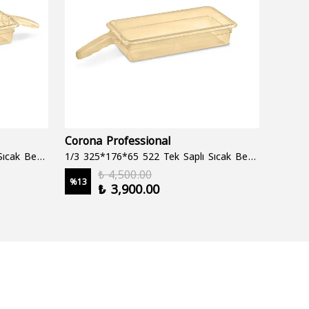
Corona Professional
Folyo
1/3 325*176*65 522 Çift Saplı Sıcak Bekletme Tepsisi
1/3 325*176*65 522 Tek Saplı Sıcak Bekletme Tepsisi
1000 cc
₺ 4,500.00
%
13
%
19
₺ 3,900.00
2 şale