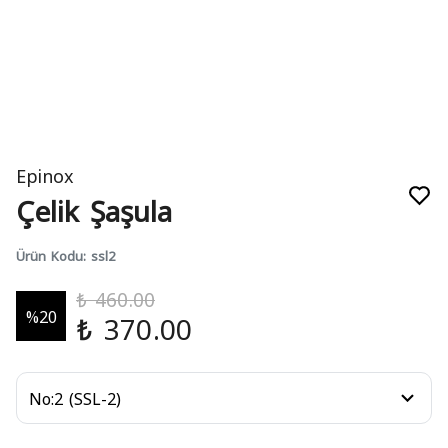
Epinox
Çelik Şaşula
Ürün Kodu
:
ssl2
₺ 460.00
%
20
₺ 370.00