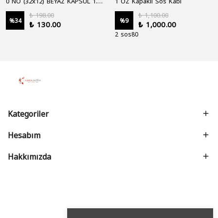
0 NO (32x12) BEYAZ KAPSÜL 1.250'Lİ
1 OZ Kapaklı Sos Kabı
₺ 198.00
₺ 1,100.00
%
34
%
9
₺ 130.00
₺ 1,000.00
2 sos80
Kategoriler
Hesabım
Hakkımızda