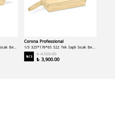
Corona Professional
Folyo
1/3 325*176*65 522 Çift Saplı Sıcak Bekletme Tepsisi
1/3 325*176*65 522 Tek Saplı Sıcak Bekletme Tepsisi
1000 cc
₺ 4,500.00
%
13
%
19
₺ 3,900.00
2 şale