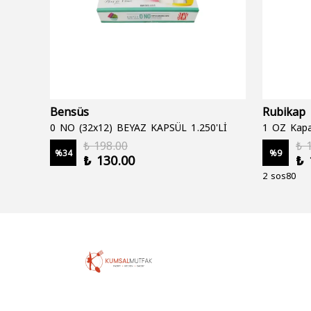
Bensüs
Rubikap
0 NO (32x12) BEYAZ KAPSÜL 1.250'Lİ
1 OZ Kapa
₺ 198.00
₺ 
%
34
%
9
₺ 130.00
₺ 
2 sos80