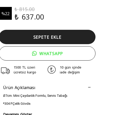
₺ 815.00
%
22
₺ 637.00
SEPETE EKLE
WHATSAPP
1500 TL üzeri
10 gün içinde
ücretsiz kargo
iade değişim
Ürün Açıklaması
Ø7cm. Mini Çaydanlık Formlu, Servis Tabağı.
*304 P.Çelik Gövde.
Devamını Göster