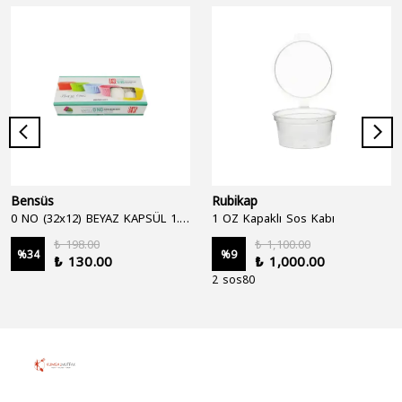
Bensüs
Rubikap
0 NO (32x12) BEYAZ KAPSÜL 1.250'Lİ
1 OZ Kapaklı Sos Kabı
₺ 198.00
₺ 1,100.00
%
34
%
9
₺ 130.00
₺ 1,000.00
2 sos80