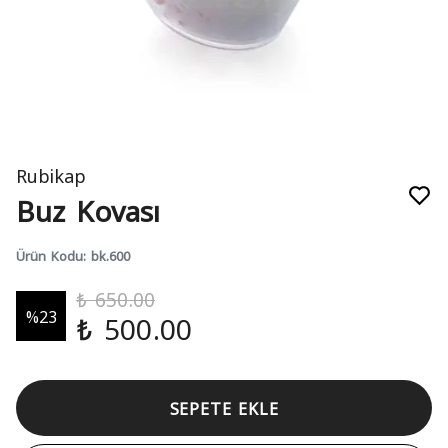
Rubikap
Buz Kovası
Ürün Kodu
:
bk.600
₺ 650.00
%
23
₺ 500.00
SEPETE EKLE