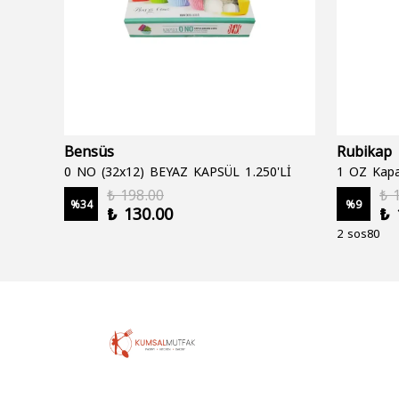
Bensüs
Rubikap
0 NO (32x12) BEYAZ KAPSÜL 1.250'Lİ
1 OZ Kapa
₺ 198.00
₺ 
%
34
%
9
₺ 130.00
₺ 
2 sos80