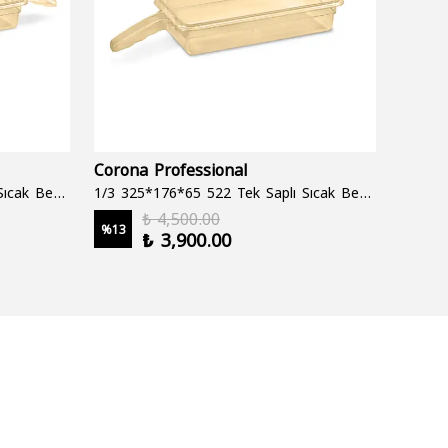
Corona Professional
Folyo
1/3 325*176*65 522 Çift Saplı Sıcak Bekletme Tepsisi
1/3 325*176*65 522 Tek Saplı Sıcak Bekletme Tepsisi
1000 cc
₺ 4,500.00
%
13
%
19
₺ 3,900.00
2 şale