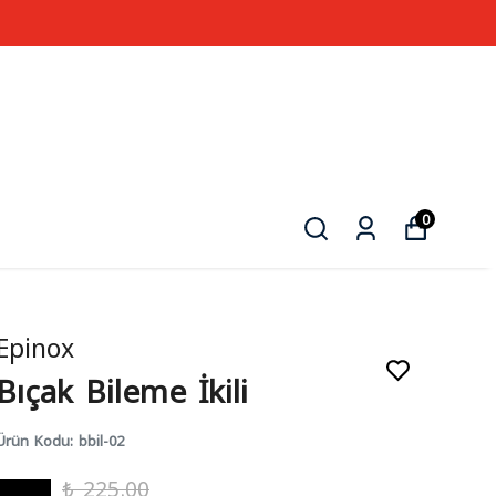
0
Epinox
Bıçak Bileme İkili
Ürün Kodu
:
bbil-02
₺ 225.00