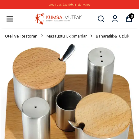
3500 TL VE ÜZERİ ÜCRETSİZ KARGO
0
Otel ve Restoran
Masaüstü Ekipmanlar
Baharatlık&Tuzluk