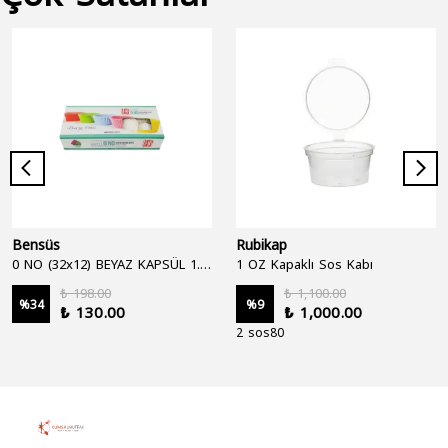
Bensüs
Rubikap
0 NO (32x12) BEYAZ KAPSÜL 1.250'Lİ
1 OZ Kapaklı Sos Kabı
₺ 198.00
₺ 1,100.00
%
34
%
9
₺ 130.00
₺ 1,000.00
2 sos80