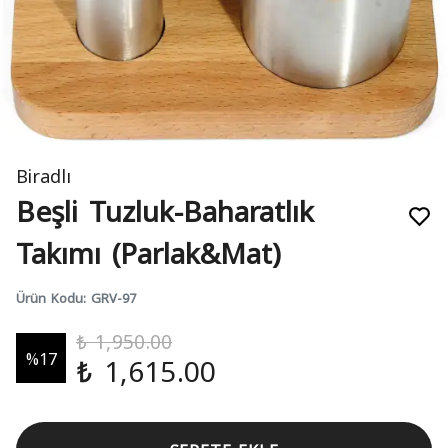
Biradlı
Beşli Tuzluk-Baharatlık
Takımı (Parlak&Mat)
Ürün Kodu
:
GRV-97
₺ 1,950.00
%
17
₺ 1,615.00