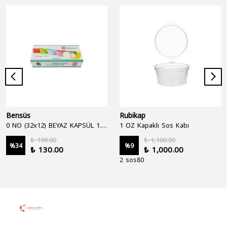
Bensüs
Rubikap
0 NO (32x12) BEYAZ KAPSÜL 1.250'Lİ
1 OZ Kapaklı Sos Kabı
₺ 198.00
₺ 1,100.00
%
34
%
9
₺ 130.00
₺ 1,000.00
2 sos80