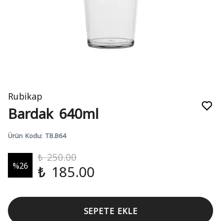
Rubikap
Bardak 640ml
Ürün Kodu
:
TB.B64
₺ 250.00
%
26
₺ 185.00
SEPETE EKLE