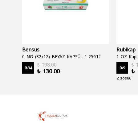
Bensüs
Rubikap
0 NO (32x12) BEYAZ KAPSÜL 1.250'Lİ
1 OZ Kapa
₺ 198.00
₺ 
%
34
%
9
₺ 130.00
₺ 
2 sos80