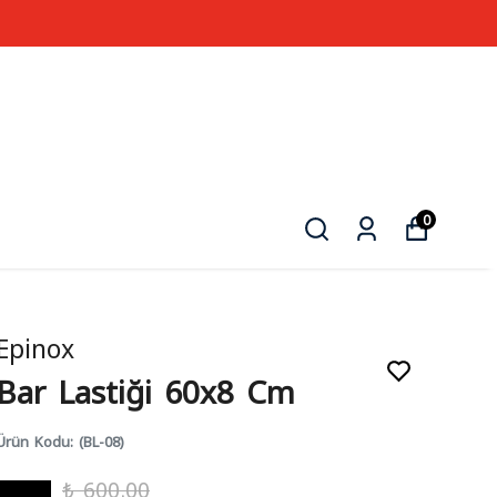
0
Epinox
Bar Lastiği 60x8 Cm
Ürün Kodu
:
(BL-08)
₺ 600.00