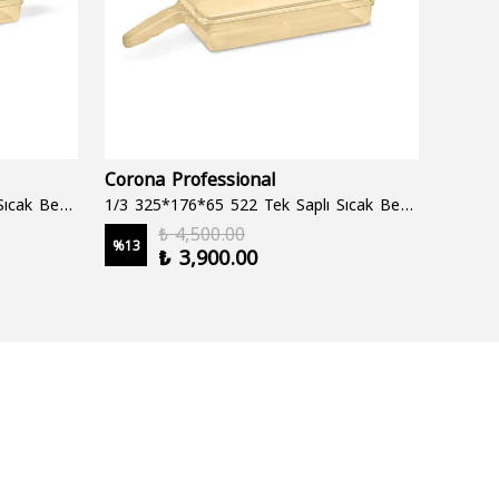
Corona Professional
Folyo
1/3 325*176*65 522 Çift Saplı Sıcak Bekletme Tepsisi
1/3 325*176*65 522 Tek Saplı Sıcak Bekletme Tepsisi
1000 cc
₺ 4,500.00
%
13
%
19
₺ 3,900.00
2 şale