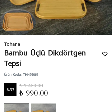
Tohana
Bambu Üçlü Dikdörtgen
Tepsi
Ürün Kodu
:
THN76061
₺ 1,480.00
%
33
₺ 990.00