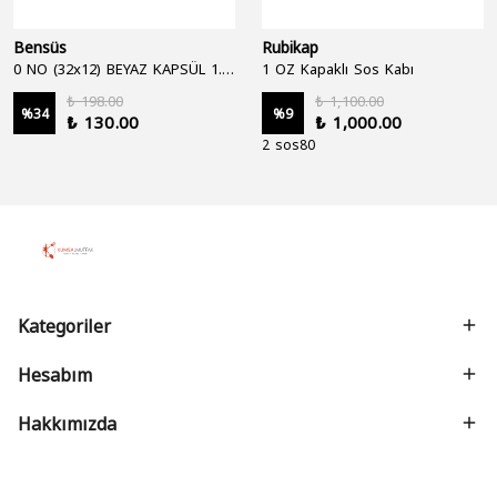
Bensüs
Rubikap
0 NO (32x12) BEYAZ KAPSÜL 1.250'Lİ
1 OZ Kapaklı Sos Kabı
₺ 198.00
₺ 1,100.00
%
34
%
9
₺ 130.00
₺ 1,000.00
2 sos80
Kategoriler
Hesabım
Hakkımızda