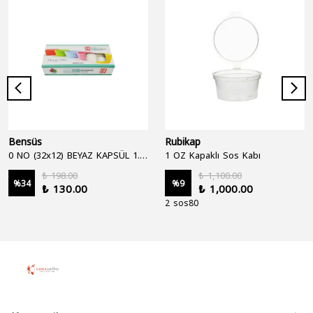
Bensüs
Rubikap
0 NO (32x12) BEYAZ KAPSÜL 1.250'Lİ
1 OZ Kapaklı Sos Kabı
₺ 198.00
₺ 1,100.00
%
34
%
9
₺ 130.00
₺ 1,000.00
2 sos80