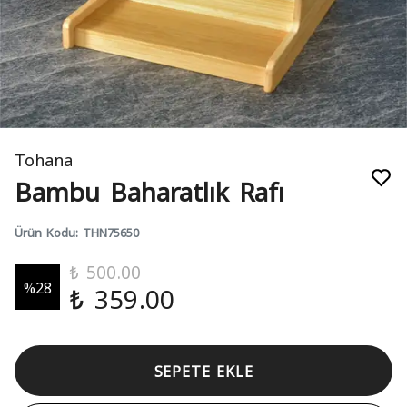
Tohana
Bambu Baharatlık Rafı
Ürün Kodu
:
THN75650
₺ 500.00
%
28
₺ 359.00
SEPETE EKLE