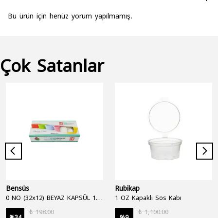
Bu ürün için henüz yorum yapılmamış.
Çok Satanlar
Bensüs
Rubikap
0 NO (32x12) BEYAZ KAPSÜL 1.250'Lİ
1 OZ Kapaklı Sos Kabı
₺ 198.00
₺ 1,100.00
%
34
%
9