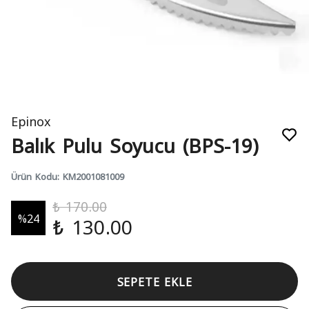
Epinox
Balık Pulu Soyucu (BPS-19)
Ürün Kodu
:
KM2001081009
₺ 170.00
%
24
₺ 130.00
SEPETE EKLE