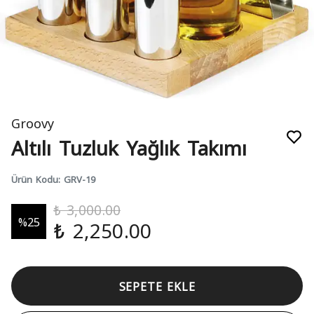
Groovy
Altılı Tuzluk Yağlık Takımı
Ürün Kodu
:
GRV-19
₺ 3,000.00
%
25
₺ 2,250.00
SEPETE EKLE