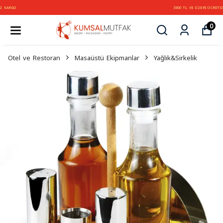
3500 TL VE ÜZERİ ÜCRETSİZ KARGO
0
Otel ve Restoran
Masaüstü Ekipmanlar
Yağlık&Sirkelik