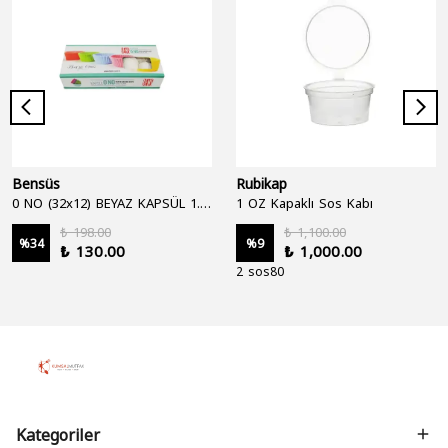
Bensüs
Rubikap
0 NO (32x12) BEYAZ KAPSÜL 1.250'Lİ
1 OZ Kapaklı Sos Kabı
₺ 198.00
₺ 1,100.00
%
34
%
9
₺ 130.00
₺ 1,000.00
2 sos80
Kategoriler