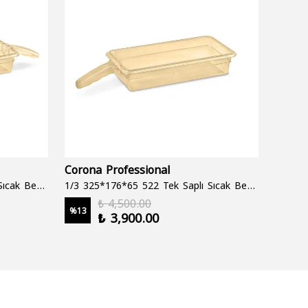
Corona Professional
Folyo
1/3 325*176*65 522 Çift Saplı Sıcak Bekletme Tepsisi
1/3 325*176*65 522 Tek Saplı Sıcak Bekletme Tepsisi
1000 cc
₺ 4,500.00
%
13
%
19
₺ 3,900.00
2 şale