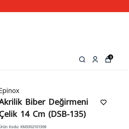
0
Epinox
Akrilik Biber Değirmeni
Çelik 14 Cm (DSB-135)
Ürün Kodu
:
KM3302101309