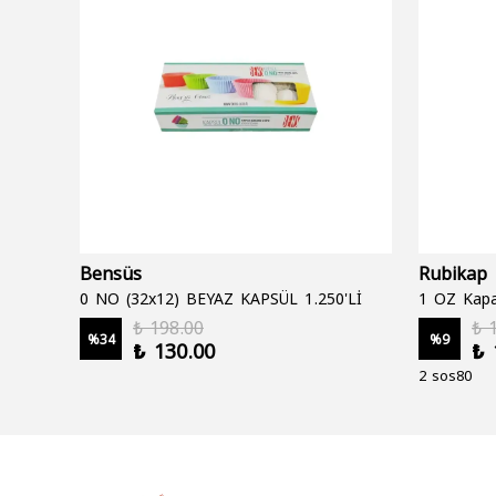
Bensüs
Rubikap
0 NO (32x12) BEYAZ KAPSÜL 1.250'Lİ
1 OZ Kapa
₺ 198.00
₺ 
%
34
%
9
₺ 130.00
₺ 
2 sos80