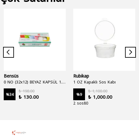
Bensüs
Rubikap
0 NO (32x12) BEYAZ KAPSÜL 1.250'Lİ
1 OZ Kapaklı Sos Kabı
₺ 198.00
₺ 1,100.00
%
34
%
9
₺ 130.00
₺ 1,000.00
2 sos80