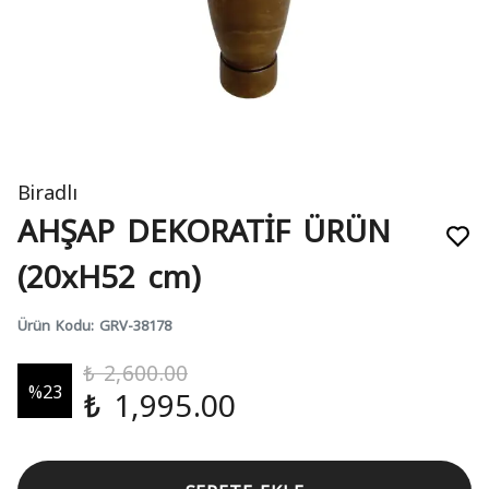
Biradlı
AHŞAP DEKORATİF ÜRÜN
(20xH52 cm)
Ürün Kodu
:
GRV-38178
₺ 2,600.00
%
23
₺ 1,995.00