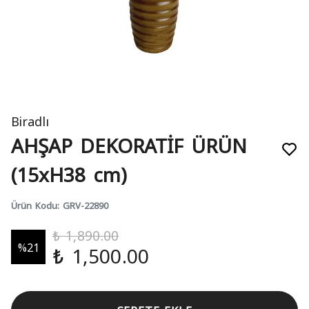
Biradlı
AHŞAP DEKORATİF ÜRÜN
(15xH38 cm)
Ürün Kodu
:
GRV-22890
₺ 1,890.00
%
21
₺ 1,500.00