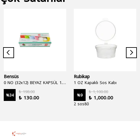
Bensüs
Rubikap
0 NO (32x12) BEYAZ KAPSÜL 1.250'Lİ
1 OZ Kapaklı Sos Kabı
₺ 198.00
₺ 1,100.00
%
34
%
9
₺ 130.00
₺ 1,000.00
2 sos80