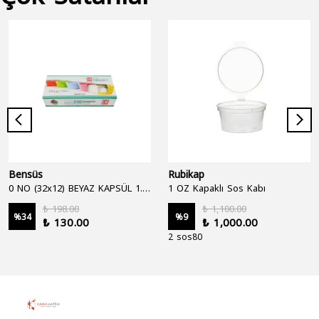
Bensüs
Rubikap
0 NO (32x12) BEYAZ KAPSÜL 1.250'Lİ
1 OZ Kapaklı Sos Kabı
₺ 198.00
₺ 1,100.00
%
34
%
9
₺ 130.00
₺ 1,000.00
2 sos80