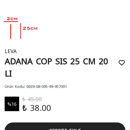
LEVA
ADANA COP SIS 25 CM 20
LI
Ürün Kodu
:
0639-08-095-99-957001
₺ 45.00
%
16
₺ 38.00