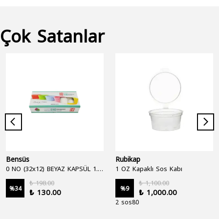
Çok Satanlar
Bensüs
Rubikap
0 NO (32x12) BEYAZ KAPSÜL 1.250'Lİ
1 OZ Kapaklı Sos Kabı
₺ 198.00
₺ 1,100.00
%
34
%
9
₺ 130.00
₺ 1,000.00
2 sos80