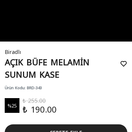
Biradlı
AÇIK BÜFE MELAMİN
SUNUM KASE
Ürün Kodu
:
BRD-343
₺ 255.00
%
25
₺ 190.00