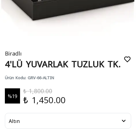
Biradlı
4'LÜ YUVARLAK TUZLUK TK.
Ürün Kodu
:
GRV-66-ALTIN
₺ 1,800.00
%
19
₺ 1,450.00