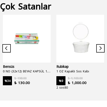
Çok Satanlar
Bensüs
Rubikap
0 NO (32x12) BEYAZ KAPSÜL 1.250'Lİ
1 OZ Kapaklı Sos Kabı
₺ 198.00
₺ 1,100.00
%
34
%
9
₺ 130.00
₺ 1,000.00
2 sos80