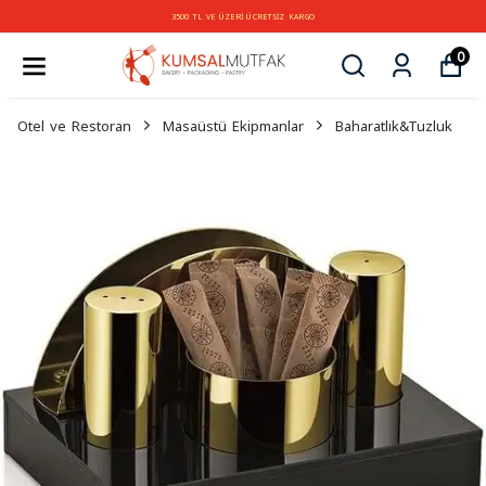
3500 TL VE ÜZERİ ÜCRETSİZ KARGO
0
Otel ve Restoran
Masaüstü Ekipmanlar
Baharatlık&Tuzluk