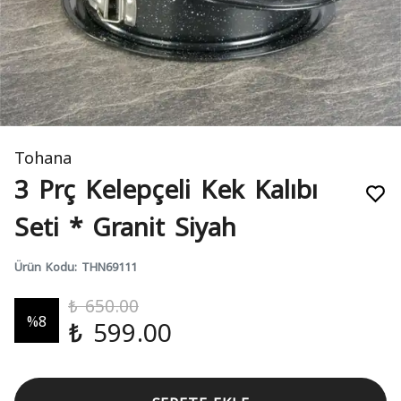
Tohana
3 Prç Kelepçeli Kek Kalıbı
Seti * Granit Siyah
Ürün Kodu
:
THN69111
₺ 650.00
%
8
₺ 599.00