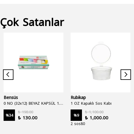
Çok Satanlar
Bensüs
Rubikap
0 NO (32x12) BEYAZ KAPSÜL 1.250'Lİ
1 OZ Kapaklı Sos Kabı
₺ 198.00
₺ 1,100.00
%
34
%
9
₺ 130.00
₺ 1,000.00
2 sos80