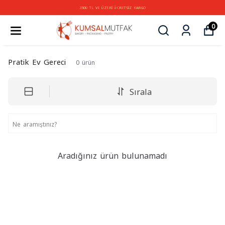
3500 TL VE ÜZERİ ÜCRETSİZ KARGO
0
Pratik Ev Gereci
0
ürün
Sırala
Aradığınız ürün bulunamadı