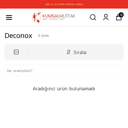
3500 TL VE ÜZERİ ÜCRETSİZ KARGO
0
Deconox
0
ürün
Sırala
Aradığınız ürün bulunamadı