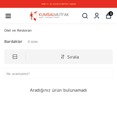
3500 TL VE ÜZERİ ÜCRETSİZ KARGO
0
Otel ve Restoran
Bardaklar
0
ürün
Sırala
Aradığınız ürün bulunamadı