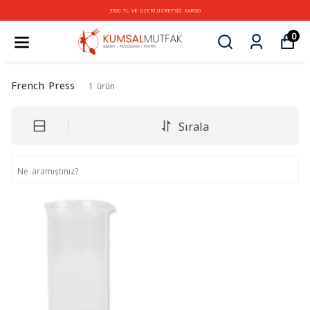
3500 TL VE ÜZERİ ÜCRETSİZ KARGO
0
French Press
1
ürün
Sırala