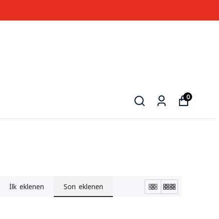
3500 TL VE ÜZERİ ÜCRETSİZ KARGO
0
İlk eklenen
Son eklenen