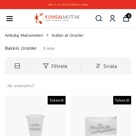
3500 TL VE ÜZERİ ÜCRETSİZ KARGO
0
Ambalaj Malzemeleri
Kullan-at Ürünler
Baskılı Ürünler
9
ürün
Filtrele
Sırala
Tükendi
Tükendi