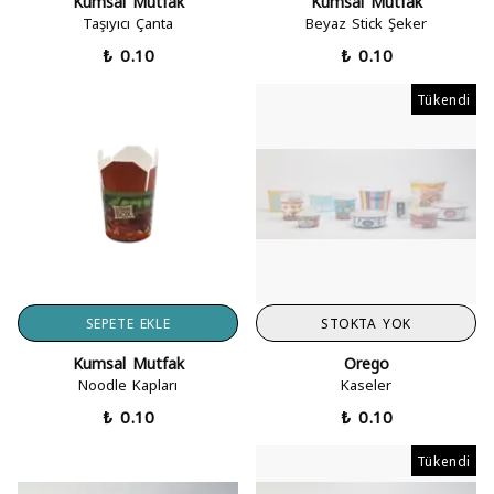
Kumsal Mutfak
Kumsal Mutfak
Taşıyıcı Çanta
Beyaz Stick Şeker
₺ 0.10
₺ 0.10
Tükendi
SEPETE EKLE
STOKTA YOK
Kumsal Mutfak
Orego
Noodle Kapları
Kaseler
₺ 0.10
₺ 0.10
Tükendi