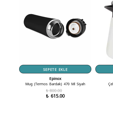
SEPETE EKLE
Epinox
Mug (Termos Bardak) 470 Ml Siyah
Çe
₺ 800.00
₺ 615.00