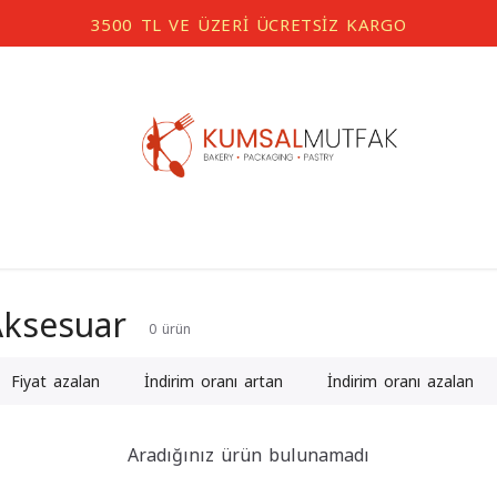
3500 TL VE ÜZERİ ÜCRETSİZ KARGO
Aksesuar
0
ürün
Fiyat azalan
İndirim oranı artan
İndirim oranı azalan
Aradığınız ürün bulunamadı