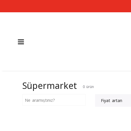
Süpermarket
0
ürün
Fiyat artan