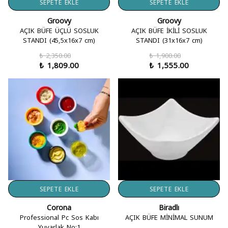
SEPETE EKLE
SEPETE EKLE
Groovy
Groovy
AÇIK BÜFE ÜÇLÜ SOSLUK
AÇIK BÜFE İKİLİ SOSLUK
STANDI (45,5x16x7 cm)
STANDI (31x16x7 cm)
₺ 2,350.00
₺ 1,900.00
₺ 1,809.00
₺ 1,555.00
SEPETE EKLE
SEPETE EKLE
Corona
Biradlı
Professional Pc Sos Kabı
AÇIK BÜFE MİNİMAL SUNUM
Yuvarlak No:1