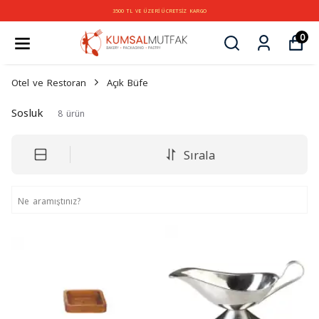
3500 TL VE ÜZERİ ÜCRETSİZ KARGO
0
Otel ve Restoran
Açık Büfe
Sosluk
8
ürün
Sırala