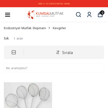
3500 TL VE ÜZERİ ÜCRETSİZ KARGO
0
Endüstriyel Mutfak Ekipmanı
Kevgirler
Sık
1
ürün
Sırala