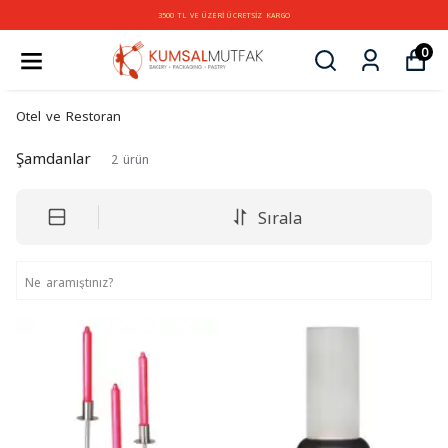
3500 TL VE ÜZERİ ÜCRETSİZ KARGO
0
Otel ve Restoran
Şamdanlar
2
ürün
Sırala