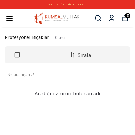
3500 TL VE ÜZERİ ÜCRETSİZ KARGO
0
Profesyonel Bıçaklar
0
ürün
Sırala
Aradığınız ürün bulunamadı