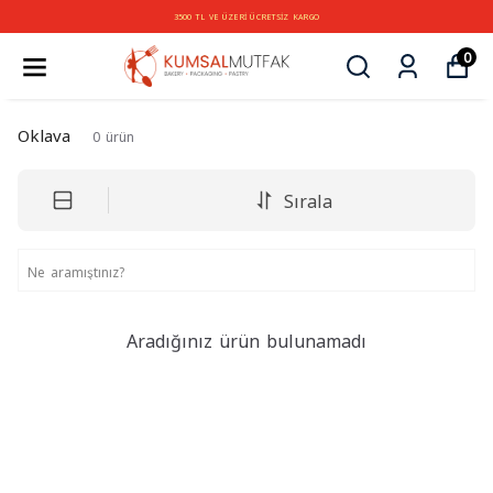
3500 TL VE ÜZERİ ÜCRETSİZ KARGO
0
Oklava
0
ürün
Sırala
Aradığınız ürün bulunamadı