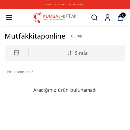
3500 TL VE ÜZERİ ÜCRETSİZ KARGO
0
Mutfakkitaponline
0
ürün
Sırala
Aradığınız ürün bulunamadı