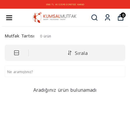
3500 TL VE ÜZERİ ÜCRETSİZ KARGO
0
Mutfak Tartısı
0
ürün
Sırala
Aradığınız ürün bulunamadı