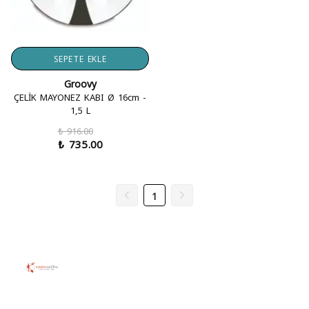
SEPETE EKLE
Groovy
ÇELİK MAYONEZ KABI Ø 16cm -
1,5 L
₺ 916.00
₺ 735.00
1