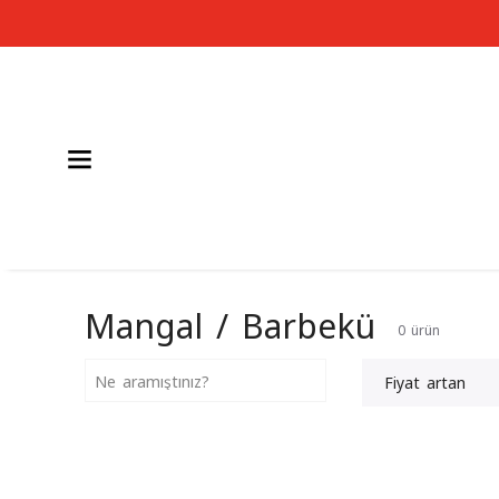
 ÜZERİ ÜCRETSİZ KARGO
Mangal / Barbekü
0
ürün
Fiyat artan