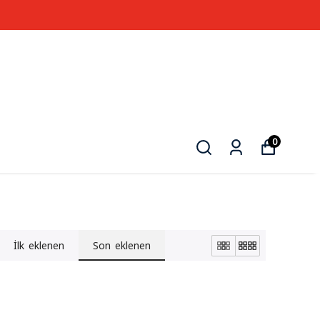
3500 TL VE
0
İlk eklenen
Son eklenen