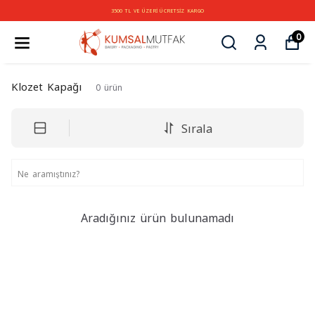
3500 TL VE ÜZERİ ÜCRETSİZ KARGO
0
Klozet Kapağı
0
ürün
Sırala
Aradığınız ürün bulunamadı