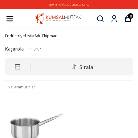
3500 TL VE ÜZERİ ÜCRETSİZ KARGO
0
Endüstriyel Mutfak Ekipmanı
Kaçarola
1
ürün
Sırala