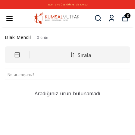
3500 TL VE ÜZERİ ÜCRETSİZ KARGO
0
Islak Mendil
0
ürün
Sırala
Aradığınız ürün bulunamadı