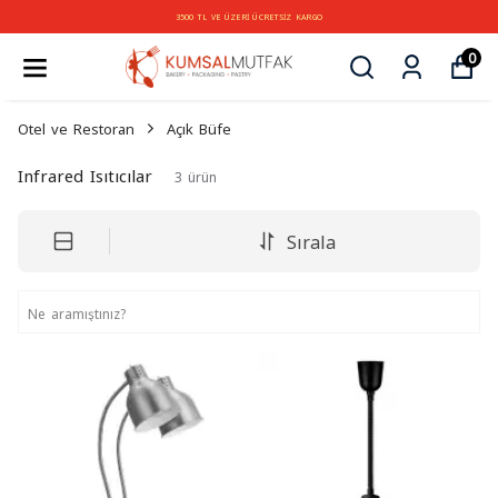
3500 TL VE ÜZERİ ÜCRETSİZ KARGO
0
Otel ve Restoran
Açık Büfe
Infrared Isıtıcılar
3
ürün
Sırala