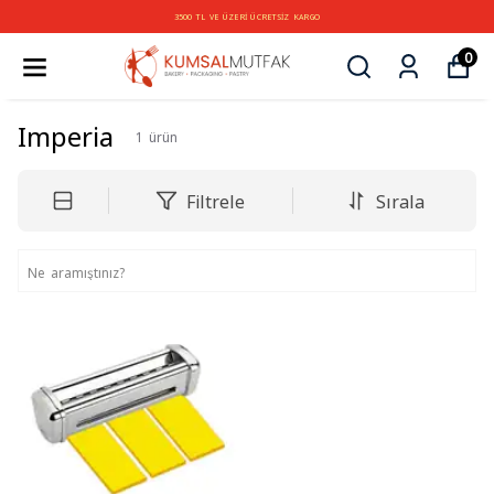
3500 TL VE ÜZERİ ÜCRETSİZ KARGO
0
Imperia
1
ürün
Filtrele
Sırala