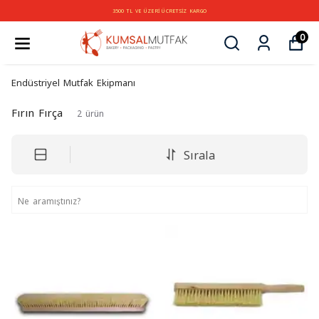
3500 TL VE ÜZERİ ÜCRETSİZ KARGO
0
Endüstriyel Mutfak Ekipmanı
Fırın Fırça
2
ürün
Sırala