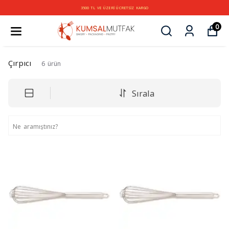
3500 TL VE ÜZERİ ÜCRETSİZ KARGO
0
Çırpıcı
6
ürün
Sırala