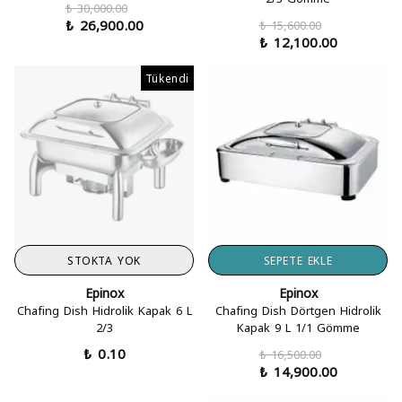
₺ 30,000.00
₺ 26,900.00
₺ 15,600.00
₺ 12,100.00
Tükendi
STOKTA YOK
SEPETE EKLE
Epinox
Epinox
Chafing Dish Hidrolik Kapak 6 L
Chafing Dish Dörtgen Hidrolik
2/3
Kapak 9 L 1/1 Gömme
₺ 0.10
₺ 16,500.00
₺ 14,900.00