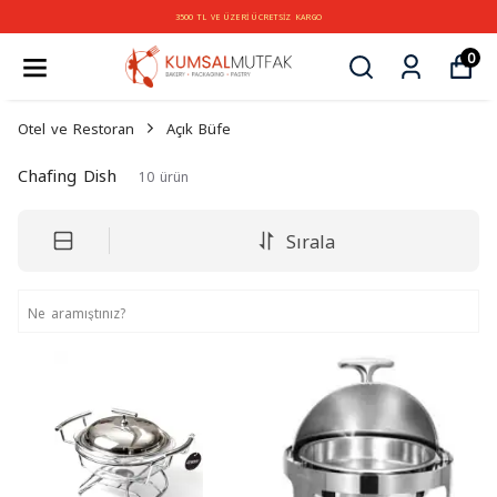
3500 TL VE ÜZERİ ÜCRETSİZ KARGO
0
Otel ve Restoran
Açık Büfe
Chafing Dish
10
ürün
Sırala