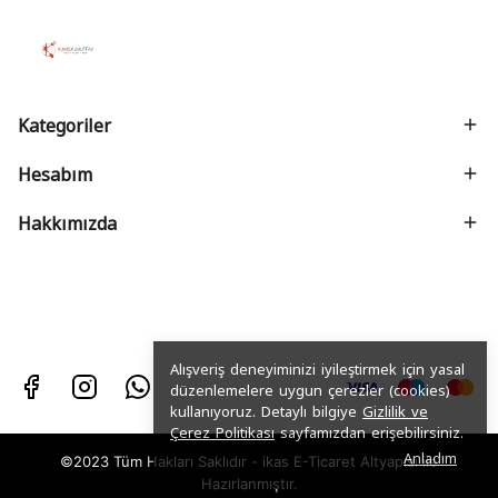
Kategoriler
Hesabım
Hakkımızda
Alışveriş deneyiminizi iyileştirmek için yasal
düzenlemelere uygun çerezler (cookies)
kullanıyoruz. Detaylı bilgiye
Gizlilik ve
Çerez Politikası
sayfamızdan erişebilirsiniz.
Anladım
©2023 Tüm Hakları Saklıdır - ikas E-Ticaret
Altyapısı ile
Hazırlanmıştır.