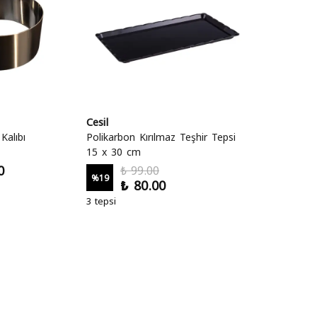
Cesil
Kalıbı
Polikarbon Kırılmaz Teşhir Tepsi
15 x 30 cm
0
₺ 99.00
%
19
₺ 80.00
3 tepsi