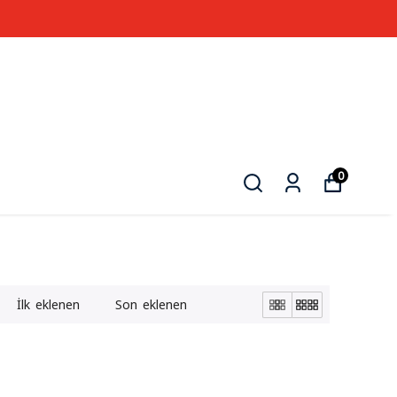
00 TL VE ÜZERİ ÜCRETSİZ KARGO
0
İlk eklenen
Son eklenen