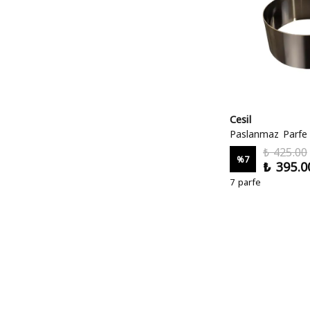
Cesil
Paslanmaz Parfe 
₺ 425.00
%
7
₺ 395.0
7 parfe