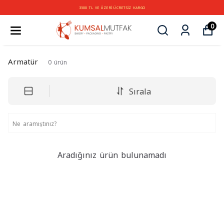
3500 TL VE ÜZERİ ÜCRETSİZ KARGO
0
Armatür
0
ürün
Sırala
Aradığınız ürün bulunamadı